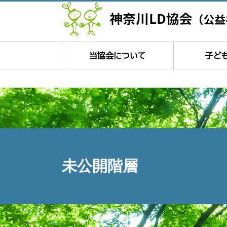
当協会について
子ど
未公開階層