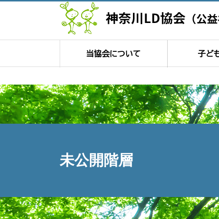
当協会について
子ど
未公開階層